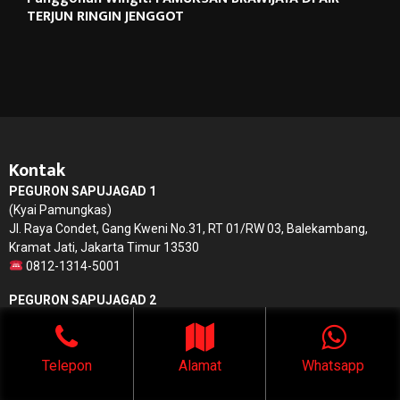
TERJUN RINGIN JENGGOT
Kontak
PEGURON SAPUJAGAD 1
(Kyai Pamungkas)
Jl. Raya Condet, Gang Kweni No.31, RT 01/RW 03, Balekambang,
Kramat Jati, Jakarta Timur 13530
0812-1314-5001
PEGURON SAPUJAGAD 2
(Aby Marnos)
Jl. Raya Gudo No. 50, RT 05/RW 03, Gudo, Jombang, Jawa Timur
61453
Telepon
Alamat
Whatsapp
0857-8008-0098