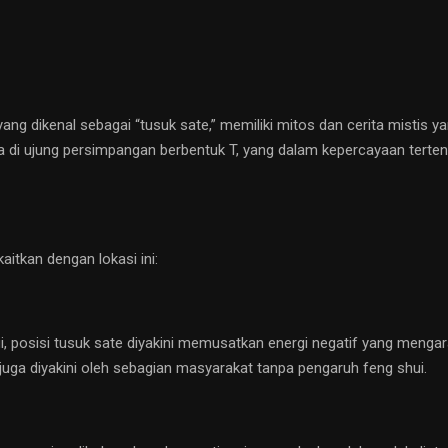
ng dikenal sebagai “tusuk sate,” memiliki mitos dan cerita mistis ya
a di ujung persimpangan berbentuk T, yang dalam kepercayaan tertent
aitkan dengan lokasi ini:
hui, posisi tusuk sate diyakini memusatkan energi negatif yang meng
juga diyakini oleh sebagian masyarakat tanpa pengaruh feng shui.