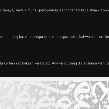
Surabaya, Jawa Timur. Di pertigaan Ini sering terjadi kecelakaan. K
 itu sering kali mendengar atau mendapat cerita bahwa sebelum kec
atu korban kecelakaan kereta api. Ada yang bilang dia adalah arwah 