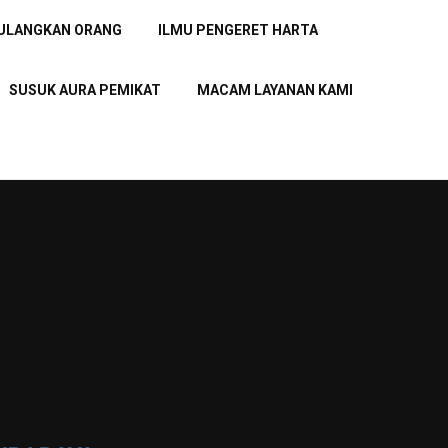
PULANGKAN ORANG
ILMU PENGERET HARTA
SUSUK AURA PEMIKAT
MACAM LAYANAN KAMI