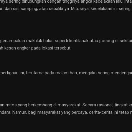
n raya sering dihubungkan dengan tingginya angka kecelakaan lalu linta
 dari sisi samping, atau sebaliknya. Mitosnya, kecelakaan ini serin
penampakan makhluk halus seperti kuntilanak atau pocong di sekitar
h kesan angker pada lokasi tersebut.
pertigaan ini, terutama pada malam hari, mengaku sering mendengar 
an mitos yang berkembang di masyarakat. Secara rasional, tingkat ke
gendara. Namun, bagi masyarakat yang percaya, cerita-cerita ini teta