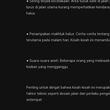
● Sering terjadi kecelakaan: Area tusuk sate di jala
lurus di jalan utama kurang memperhatikan kendaraan
halus.
● Penampakan makhluk halus: Cerita-cerita tentang 
terutama pada malam hari. Kisah-kisah ini menamba
● Suara-suara aneh: Beberapa orang yang melewati 
bisikan yang mengganggu.
Penting untuk diingat bahwa kisah-kisah ini merupak
faktor teknis seperti desain jalan dan perilaku pen
setempat.