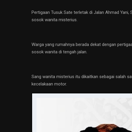
Pertigaan Tusuk Sate terletak di Jalan Ahmad Yani, 
sosok wanita misterius.
Warga yang rumahnya berada dekat dengan pertigaan
sosok wanita di tengah jalan.
Sang wanita misterius itu dikaitkan sebagai salah s
kecelakaan motor.