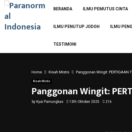
BERANDA
ILMU PEMUTUS CINTA
ILMU PENUTUP JODOH
ILMU PEN
TESTIMONI
Home
Kisah Mistis
Panggonan Wingit: PERTIGAAN
Kisah Mistis
Panggonan Wingit: PER
by
Kyai Pamungkas
13th Oktober 2025
216