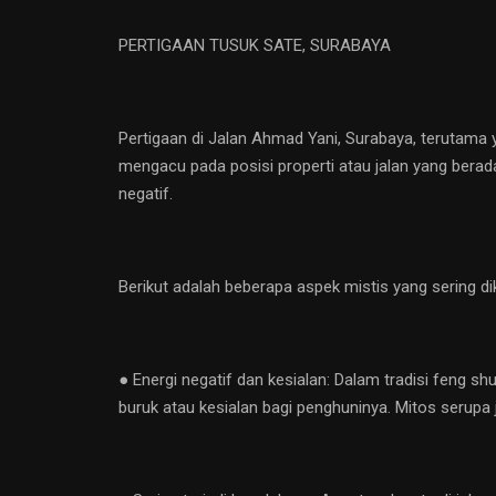
PERTIGAAN TUSUK SATE, SURABAYA
Pertigaan di Jalan Ahmad Yani, Surabaya, terutama ya
mengacu pada posisi properti atau jalan yang berad
negatif.
Berikut adalah beberapa aspek mistis yang sering dik
● Energi negatif dan kesialan: Dalam tradisi feng s
buruk atau kesialan bagi penghuninya. Mitos serupa 