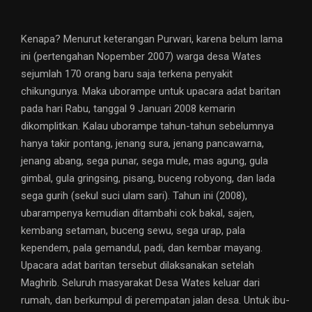
Kenapa? Menurut keterangan Purwari, karena belum lama
ini (pertengahan Nopember 2007) warga desa Wates
sejumlah 170 orang baru saja terkena penyakit
chikungunya. Maka uborampe untuk upacara adat baritan
pada hari Rabu, tanggal 9 Januari 2008 kemarin
dikomplitkan. Kalau uborampe tahun-tahun sebelumnya
hanya takir pontang, jenang sura, jenang pancawarna,
jenang abang, sega punar, sega mule, mas agung, gula
gimbal, gula gringsing, pisang, buceng robyong, dan lada
sega gurih (sekul suci ulam sari). Tahun ini (2008),
ubarampenya kemudian ditambahi cok bakal, sajen,
kembang setaman, buceng sewu, sega urap, pala
kependem, pala gemandul, padi, dan kembar mayang.
Upacara adat baritan tersebut dilaksanakan setelah
Maghrib. Seluruh masyarakat Desa Wates keluar dari
rumah, dan berkumpul di perempatan jalan desa. Untuk ibu-