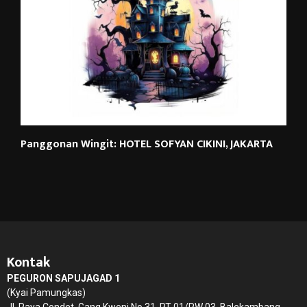
Panggonan Wingit: HOTEL SOFYAN CIKINI, JAKARTA
Kontak
PEGURON SAPUJAGAD 1
(Kyai Pamungkas)
Jl. Raya Condet, Gang Kweni No.31, RT 01/RW 03, Balekambang,