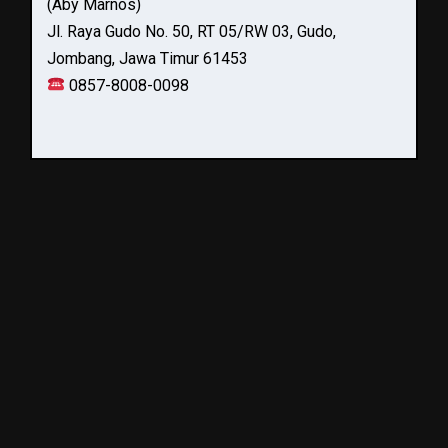
(Aby Marnos)
Jl. Raya Gudo No. 50, RT 05/RW 03, Gudo,
Jombang, Jawa Timur 61453
0857-8008-0098