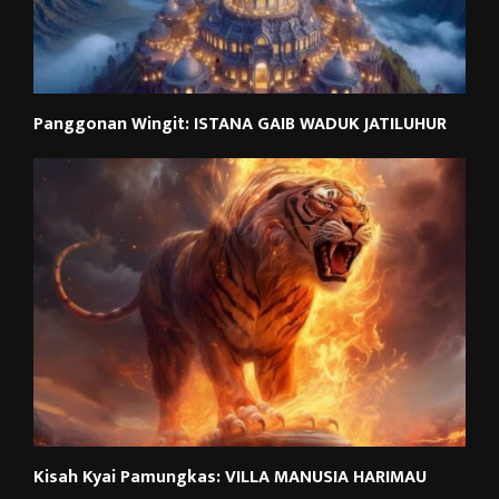
Panggonan Wingit: ISTANA GAIB WADUK JATILUHUR
Kisah Kyai Pamungkas: VILLA MANUSIA HARIMAU