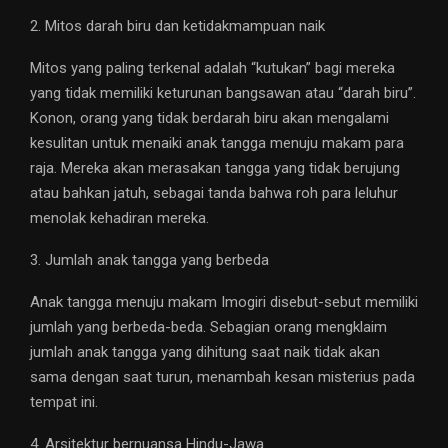
2. Mitos darah biru dan ketidakmampuan naik
Mitos yang paling terkenal adalah “kutukan” bagi mereka
yang tidak memiliki keturunan bangsawan atau “darah biru”.
Konon, orang yang tidak berdarah biru akan mengalami
kesulitan untuk menaiki anak tangga menuju makam para
raja. Mereka akan merasakan tangga yang tidak berujung
atau bahkan jatuh, sebagai tanda bahwa roh para leluhur
menolak kehadiran mereka.
3. Jumlah anak tangga yang berbeda
Anak tangga menuju makam Imogiri disebut-sebut memiliki
jumlah yang berbeda-beda. Sebagian orang mengklaim
jumlah anak tangga yang dihitung saat naik tidak akan
sama dengan saat turun, menambah kesan misterius pada
tempat ini.
4. Arsitektur bernuansa Hindu-Jawa