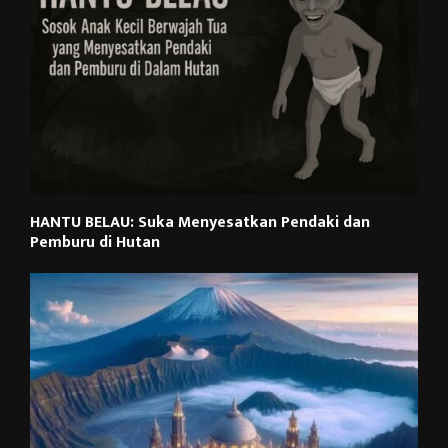
HANTU BELAU: Suka Menyesatkan Pendaki dan
Pemburu di Hutan