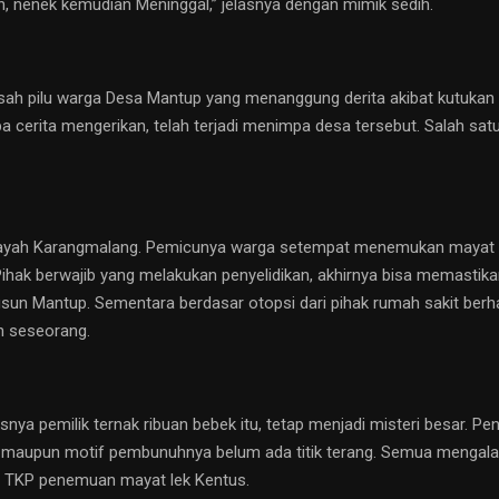
ah, nenek kemudian Meninggal,” jelasnya dengan mimik sedih.
 kisah pilu warga Desa Mantup yang menanggung derita akibat kutuk
a cerita mengerikan, telah terjadi menimpa desa tersebut. Salah sa
layah Karangmalang. Pemicunya warga setempat menemukan mayat seor
Pihak berwajib yang melakukan penyelidikan, akhirnya bisa memastika
sun Mantup. Sementara berdasar otopsi dari pihak rumah sakit berha
n seseorang.
nya pemilik ternak ribuan bebek itu, tetap menjadi misteri besar. Peny
u maupun motif pembunuhnya belum ada titik terang. Semua mengalam
hi TKP penemuan mayat lek Kentus.