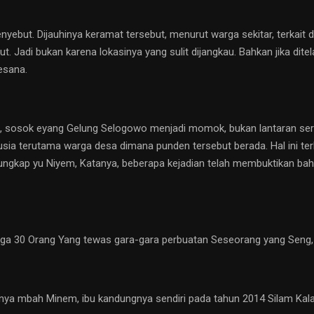
ebut. Dijauhinya keramat tersebut, menurut warga sekitar, terkait
 Jadi bukan karena lokasinya yang sulit dijangkau. Bahkan jika ditel
esana.
hui, sosok eyang Gelung Selogowo menjadi momok, bukan lantaran ser
a terutama warga desa dimana punden tersebut berada. Hal ini ter
iungkap yu Niyem, Katanya, beberapa kejadian telah membuktikan ba
ngga 30 Orang Yang tewas gara-gara perbuatan Seseorang yang Seng, 
a mbah Minem, ibu kandungnya sendiri pada tahun 2014 Silam Kala i