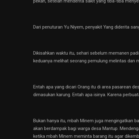
pekan, setelah menderita sakit yang tiba-tiba menye
Dari penuturan Yu Niyem, penyakit Yang diderita s
Dikisahkan waktu itu, sehari sebelum memanen padi
keduanya melihat seorang pemulung melintas dan 
Entah apa yang dicari Orang itu di area pasarean de
dimasukan karung. Entah apa isinya. Karena perbua
Bukan hanya itu, mbah Minem juga mengingatkan ba
akan berdampak bagi warga desa Mantup. Mendengar 
ketika mbah Minem meminta barang itu agar dikemba