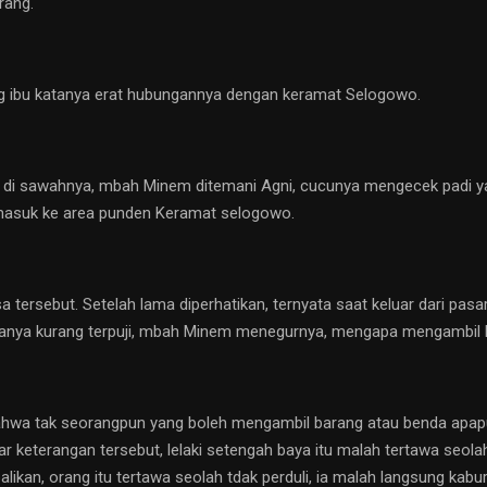
rang.
ang ibu katanya erat hubungannya dengan keramat Selogowo.
 di sawahnya, mbah Minem ditemani Agni, cucunya mengecek padi yang
masuk ke area punden Keramat selogowo.
sa tersebut. Setelah lama diperhatikan, ternyata saat keluar dari p
tanya kurang terpuji, mbah Minem menegurnya, mengapa mengambil b
hwa tak seorangpun yang boleh mengambil barang atau benda apapu
keterangan tersebut, lelaki setengah baya itu malah tertawa seol
likan, orang itu tertawa seolah tdak perduli, ia malah langsung ka