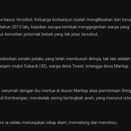
a kasus tersebut. Keluarga korbanpun sudah mengiklaskan dan ber
tahun 2013 lalu, kejadian serupa kembali menggegerkan warga yang ti
us kematian peternak bebek yang tak jelas tersebut,
beberkan sendiri pelaku yang telah membunuh dirinya, tak lain ada
injam mulut Sukardi (42), warga desa Tewel, tetangga desa Mantup.
al serumah dengan ibu mertua di dusun Mantup atas permintaan Sringat
i Kembangan, mendadak sering bertingkah aneh, yang menurut istriny
g sore ia selalu menunjukan sikap diam, mematung dan membisu.