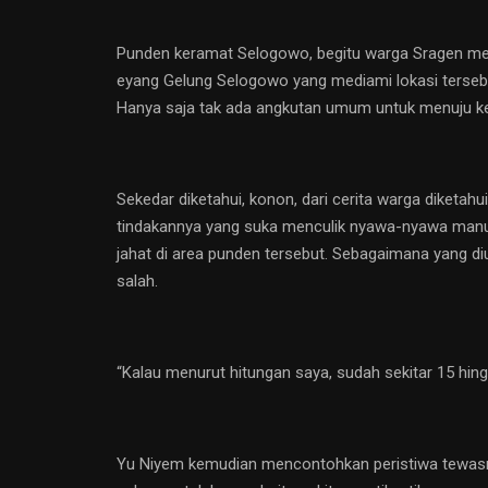
Punden keramat Selogowo, begitu warga Sragen meny
eyang Gelung Selogowo yang mediami lokasi tersebut.
Hanya saja tak ada angkutan umum untuk menuju k
Sekedar diketahui, konon, dari cerita warga diketa
tindakannya yang suka menculik nyawa-nyawa manusi
jahat di area punden tersebut. Sebagaimana yang d
salah.
“Kalau menurut hitungan saya, sudah sekitar 15 hi
Yu Niyem kemudian mencontohkan peristiwa tewasny