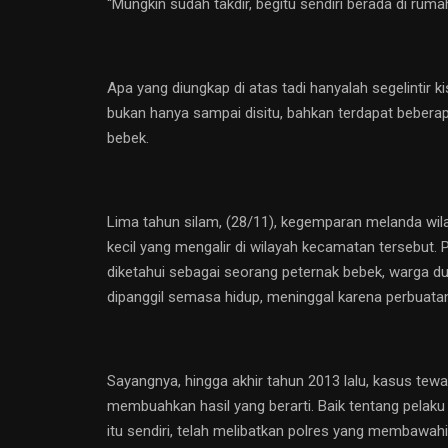
“Mungkin sudah takdir, begitu sendiri berada di rum
Apa yang diungkap di atas tadi hanyalah segelintir
bukan hanya sampai disitu, bahkan terdapat beberap
bebek.
Lima tahun silam, (28/11), kegemparan melanda wi
kecil yang mengalir di wilayah kecamatan tersebut. 
diketahui sebagai seorang peternak bebek, warga du
dipanggil semasa hidup, meninggal karena perbuata
Sayangnya, hingga akhir tahun 2013 lalu, kasus tewas
membuahkan hasil yang berarti. Baik tentang pelak
itu sendiri, telah melibatkan polres yang membawa