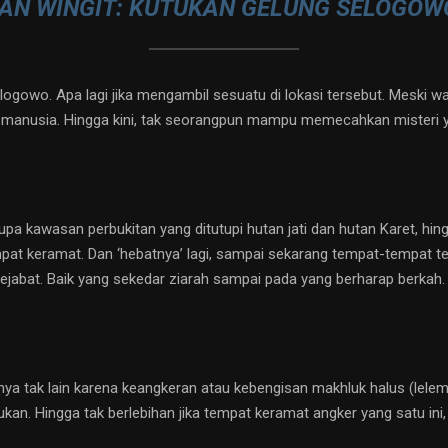
N WINGIT: KUTUKAN GELUNG SELOGOW
logowo. Apa lagi jika mengambil sesuatu di lokasi tersebut. Meski
 manusia. Hingga kini, tak seorangpun mampu memecahkan misteri 
a kawasan perbukitan yang ditutupi hutan jati dan hutan Karet, hing
pat keramat. Dan ‘hebatnya’ lagi, sampai sekarang tempat-tempat te
a pejabat. Baik yang sekedar ziarah sampai pada yang berharap berka
babnya tak lain karena keangkeran atau kebengisan makhluk halus (le
ukan. Hingga tak berlebihan jika tempat keramat angker yang satu ini,