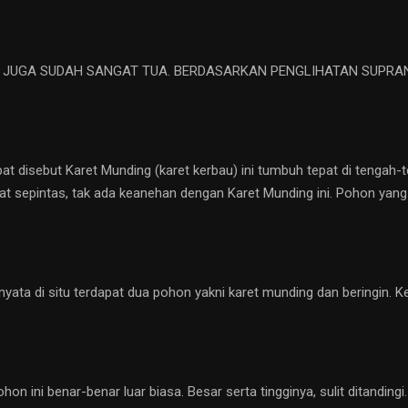
I JUGA SUDAH SANGAT TUA. BERDASARKAN PENGLIHATAN SUPRANA
t disebut Karet Munding (karet kerbau) ini tumbuh tepat di tenga
hat sepintas, tak ada keanehan dengan Karet Munding ini. Pohon yang me
ernyata di situ terdapat dua pohon yakni karet munding dan beringin.
hon ini benar-benar luar biasa. Besar serta tingginya, sulit ditandin