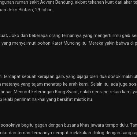
ngunan rumah sakit Advent Bandung, akibat tekanan kuat dari akar te
kap Joko Bintaro, 29 tahun.
uat, Joko dan beberapa orang temannya yang mengerti ilmu gaib sem
b yang menyelimuti pohon Karet Munding itu. Mereka yakin bahwa di po
ni terdapat sebuah kerajaan gaib, yang dijaga oleh dua sosok makhl
dan matanya yang tajam menatap ke arah kami. Selain itu, ada juga sos
t besar. Menurut keterangan Kang Syarif, salah seorang rekan kami y
lelaki peminat hal-hal yang bersifat mistik itu.
 ini sosoknya begitu gagah dengan busana khas jawara tempo dulu. T
Joko dan teman-temannya sempat melakukan dialog dengan sang raja,