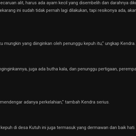
ecaruan alit, harus ada ayam kecil yang disembelih dan darahnya di
ekarang ini sudah tidak pernah lagi dilakukan, tapi resikonya ada, a
itu mungkin yang diinginkan oleh penunggu kepuh itu,” ungkap Kendra.
nginkannya, juga ada butha kala, dan penunggu pertigaan, perempat
ing mendengar adanya perkelahian,” tambah Kendra serius.
kepuh di desa Kutuh ini juga termasuk yang dermawan dan baik hati