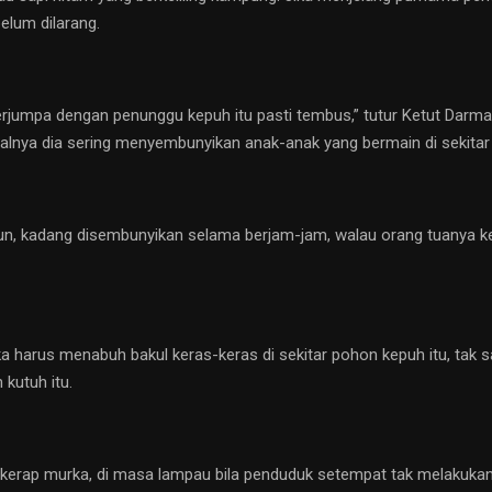
elum dilarang.
erjumpa dengan penunggu kepuh itu pasti tembus,” tutur Ketut Darm
salnya dia sering menyembunyikan anak-anak yang bermain di sekitar
hun, kadang disembunyikan selama berjam-jam, walau orang tuanya k
 harus menabuh bakul keras-keras di sekitar pohon kepuh itu, tak 
 kutuh itu.
erap murka, di masa lampau bila penduduk setempat tak melakukan l