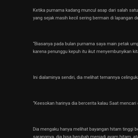
Ketika purnama kadang muncul asap dari salah satu 
yang sejak masih kecil sering bermain di lapangan
“Biasanya pada bulan purnama saya main petak umpet
karena penunggu kepuh itu ikut menyembunyikan kita
Ini dialaminya sendiri, dia melihat temannya celingu
“Keesokan harinya dia bercerita kalau Saat mencari 
Dia mengaku hanya melihat bayangan hitam tinggi bes
sarangnya, dia bisa berubah menjadi ayam hitam, a