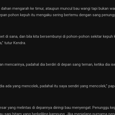
dahan mengarah ke timur, ataupun muncul bau wangi tapi bukan wang
 depan pohon kepuh itu mengaku sering bertemu dengan sang penung
 di sana, dan bila kita bersembunyi di pohon-pohon sekitar kepuh ki
,” tutur Kendra.
kan mencarinya, padahal dia berdiri di depan sang teman, ketika dia 
dia ada yang mencolek, padahal itu saya sendiri yang mencolek,” pap
ar yang melintas di depannya diiringi bau menyengat. Penunggu kepuh
tau sapi hitam yang berkeliling kampung. Jika menjelang purnama p