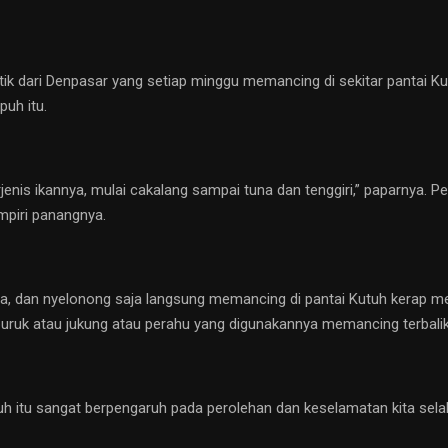
ik dari Denpasar yang setiap minggu memancing di sekitar pantai K
uh itu.
erjenis ikannya, mulai cakalang sampai tuna dan tenggiri,” paparnya.
mpiri panangnya.
, dan nyelonong saja langsung memancing di pantai Kutuh kerap m
uruk atau jukung atau perahu yang digunakannya memancing terbali
h itu sangat berpengaruh pada perolehan dan keselamatan kita sela