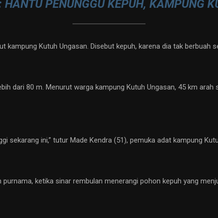
: HANTU PENUNGGU KEPUH, KAMPUNG KU
ut kampung Kutuh Ungasan. Disebut kepuh, karena dia tak berbuah sep
bih dari 80 m. Menurut warga kampung Kutuh Ungasan, 45 km arah se
gi sekarang ini,” tutur Made Kendra (51), pemuka adat kampung Kutuh
 purnama, ketika sinar rembulan menerangi pohon kepuh yang menjul