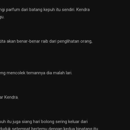
i parfum dari batang kepuh itu sendiri. Kendra
gu.
ta akan benar-benar raib dari penglihatan orang,
iseng mencolek temannya dia malah lari.
ar Kendra.
 itu juga siang hari bolong sering keluar dari
enduduk setempat bertemu dengan kedua binatang itu