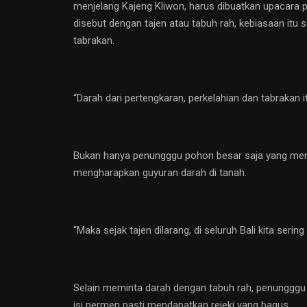
menjelang Kajeng Kliwon, harus dibuatkan upacara p
disebut dengan tajen atau tabuh rah, kebiasaan itu s
tabrakan.
“Darah dari pertengkaran, perkelahian dan tabrakan 
Bukan hanya penungggu pohon besar saja yang mengi
mengharapkan guyuran darah di tanah.
“Maka sejak tajen dilarang, di seluruh Bali kita ser
Selain meminta darah dengan tabuh rah, penungggu 
isi permen pasti mendapatkan rejeki yang bagus.