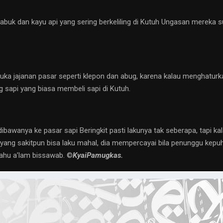
abuk dan kayu api yang sering berkeliling di Kutuh Ungasan merek
uka jajanan pasar seperti klepon dan abug, karena kalau menghaturka
 sapi yang biasa membeli sapi di Kutuh.
ibawanya ke pasar sapi Beringkit pasti lakunya tak seberapa, tapi k
nya yang sakitpun bisa laku mahal, dia mempercayai bila penunggu ke
ahu a’lam bissawab. ©️
KyaiPamugkas.