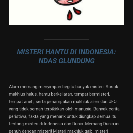
MISTERI HANTU DI INDONESIA:
NDAS GLUNDUNG
Alam memang menyimpan begitu banyak misteri. Sosok
makhlus halus, hantu berkeliaran, tempat bermisteri,
tempat aneh, serta penampakan makhluk alien dan UFO
yang tidak pernah terpikirkan oleh manusia. Banyak cerita,
peristiwa, fakta yang menarik untuk diungkap semua itu
tentang misteri di Indonesia dan Dunia. Memang Dunia ini
penuh dengan misteri! Misteri makhluk gaib, misteri