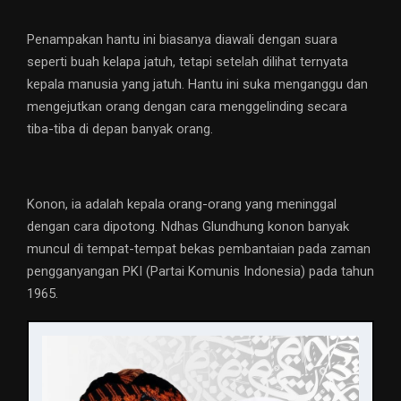
Penampakan hantu ini biasanya diawali dengan suara
seperti buah kelapa jatuh, tetapi setelah dilihat ternyata
kepala manusia yang jatuh. Hantu ini suka menganggu dan
mengejutkan orang dengan cara menggelinding secara
tiba-tiba di depan banyak orang.
Konon, ia adalah kepala orang-orang yang meninggal
dengan cara dipotong. Ndhas Glundhung konon banyak
muncul di tempat-tempat bekas pembantaian pada zaman
pengganyangan PKI (Partai Komunis Indonesia) pada tahun
1965.