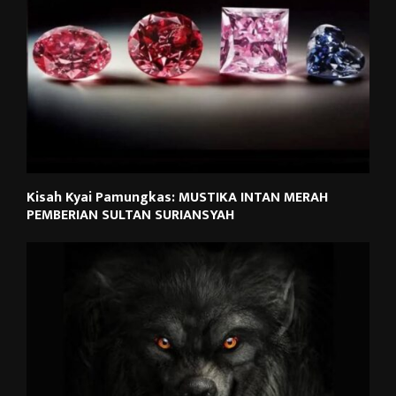
Kisah Kyai Pamungkas: MUSTIKA INTAN MERAH
PEMBERIAN SULTAN SURIANSYAH