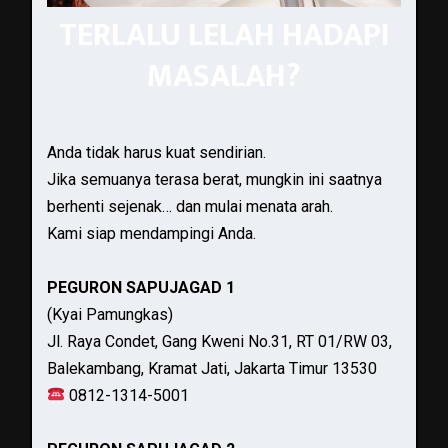
TERLALU LELAH HADAPI
MASALAH?
Anda tidak harus kuat sendirian.
Jika semuanya terasa berat, mungkin ini saatnya
berhenti sejenak… dan mulai menata arah.
Kami siap mendampingi Anda.
PEGURON SAPUJAGAD 1
(Kyai Pamungkas)
Jl. Raya Condet, Gang Kweni No.31, RT 01/RW 03,
Balekambang, Kramat Jati, Jakarta Timur 13530
0812-1314-5001