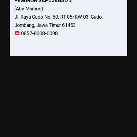
PEGURON SAPUJAGAD 2
(Aby Marnos)
Jl. Raya Gudo No. 50, RT 05/RW 03, Gudo,
Jombang, Jawa Timur 61453
0857-8008-0098