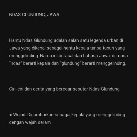
NDAS GLUNDUNG, JAWA
Hantu Ndas Glundung adalah salah satu legenda urban di
Jawa yang dikenal sebagai hantu kepala tanpa tubuh yang
menggelinding. Nama ini berasal dari bahasa Jawa, di mana
“ndas” berarti kepala dan “glundung” berarti menggelinding.
Ciri-ciri dan cerita yang beredar seputar Ndas Glundung:
● Wujud: Digambarkan sebagai kepala yang menggelinding
dengan wajah seram.