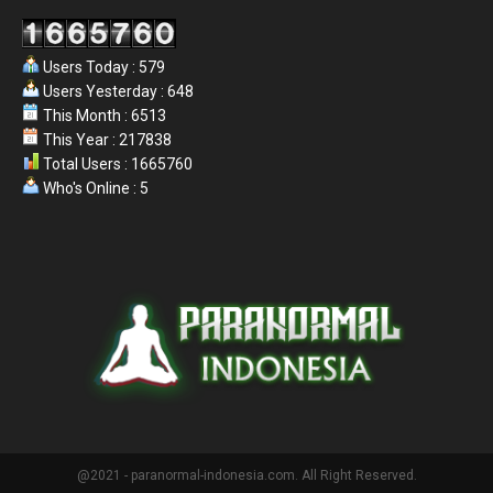
Users Today : 579
Users Yesterday : 648
This Month : 6513
This Year : 217838
Total Users : 1665760
Who's Online : 5
@2021 - paranormal-indonesia.com. All Right Reserved.