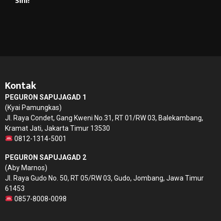
Sini!
Kontak
PEGURON SAPUJAGAD 1
(Kyai Pamungkas)
Jl. Raya Condet, Gang Kweni No.31, RT 01/RW 03, Balekambang,
Kramat Jati, Jakarta Timur 13530
0812-1314-5001
PEGURON SAPUJAGAD 2
(Aby Marnos)
Jl. Raya Gudo No. 50, RT 05/RW 03, Gudo, Jombang, Jawa Timur
61453
0857-8008-0098