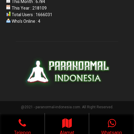
This Month : 6784
This Year : 218109
Total Users : 1666031
Who's Online : 4
@2021 - paranormal-indonesia.com. All Right Reserved.
Telepon
Alamat
Whatsapp