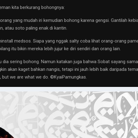
 teman kita berkurang bohongnya:
 orang yang mudah iri kemudian bohong karena gengsi. Gantilah kebi
 atau soto paling enak di kantin.
install medsos. Siapa yang nggak salty coba lihat orang-orang pamer
g itu bikin mereka lebih jujur ke diri sendiri dan orang lain.
hu dia sering bohong. Namun katakan juga bahwa Sobat sayang sama d
ngkin akan kaget bahkan nangis, tetapi ini jauh lebih baik daripada t
b, but we are what we do. ©️KyaiPamungkas.