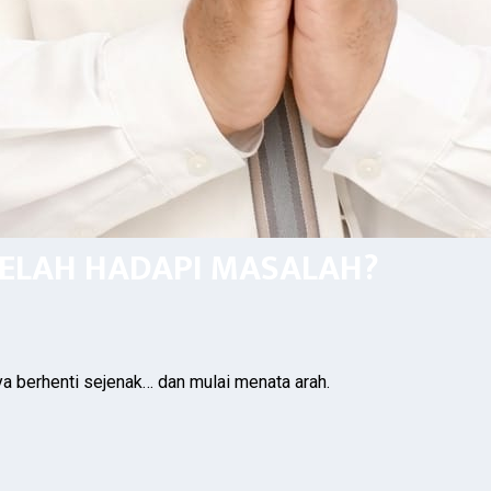
LELAH HADAPI MASALAH?
ya berhenti sejenak… dan mulai menata arah.