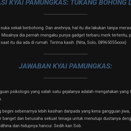
SI KYAI PAMUNGKAS: TUKANG BOHONG 
ka sekali berbohong. Dan anehnya, hal itu dia lakukan tanpa merasa
Misalnya dia pernah mengaku punya gadget terbaru merk tertentu, pad
aat itu dia ada di rumah. Terima kasih. (Nita, Solo, 08965055xxxx)
JAWABAN KYAI PAMUNGKAS:
an psikologis yang salah satu gejalanya adalah mengatakan yang ti
s.
 begini sebenarnya lebih kasihan daripada yang kena gangguan jiwa
r banget dan berusaha sekuat tenaga untuk menutupi dustanya deng
dihina dan hidupnya hancur. Sedih kan Sob.