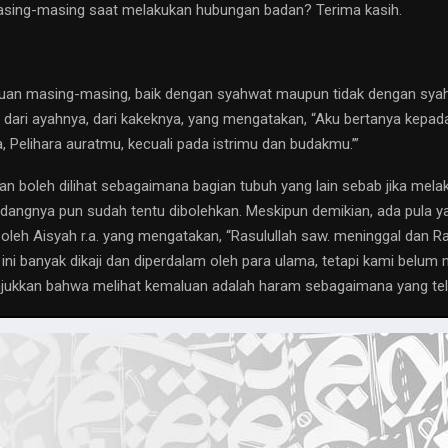
masing-masing saat melakukan hubungan badan? Terima kasih.
emaluan masing-masing, baik dengan syahwat maupun tidak dengan sya
 dari ayahnya, dari kakeknya, yang mengatakan, “Aku bertanya kepada
a, Pelihara auratmu, kecuali pada istrimu dan budakmu.’”
n boleh dilihat sebagaimana bagian tubuh yang lain sebab jika melak
ngnya pun sudah tentu dibolehkan. Meskipun demikian, ada pula y
 oleh Aisyah r.a. yang mengatakan, “Rasulullah saw. meninggal dan R
ni banyak dikaji dan diperdalam oleh para ulama, tetapi kami belum 
unjukkan bahwa melihat kemaluan adalah haram sebagaimana yang tel