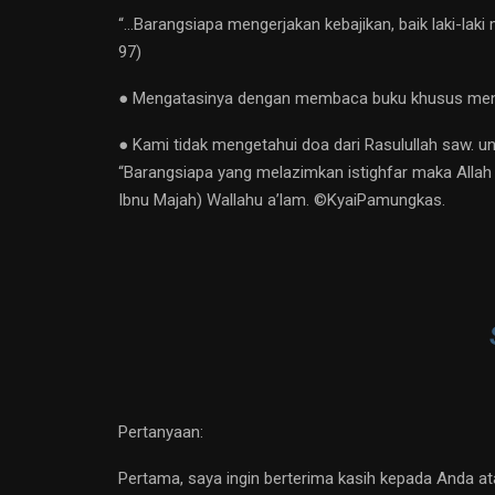
“…Barangsiapa mengerjakan kebajikan, baik laki-la
97)
● Mengatasinya dengan membaca buku khusus mengul
● Kami tidak mengetahui doa dari Rasulullah saw. un
“Barangsiapa yang melazimkan istighfar maka Allah
Ibnu Majah) Wallahu a’lam. ©️KyaiPamungkas.
Pertanyaan:
Pertama, saya ingin berterima kasih kepada Anda 