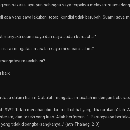
nginan seksual apa pun sehingga saya terpaksa melayani suami denga
pa yang saya lakukan, tetapi kondisi tidak berubah. Suami saya meng
iat menyakti suami saya dan saya sudah berusaha?
ana cara mengatasi masalah saya mi secara Islam?
 mengatasi masalah ini?
baik.
osa dalam hal ini. Cobalah mengatasi masalah ini dengan beberapa ca
h SWT. Tetap menahan diri dari melihat hal yang diharamkan Allah. 
teram, dan rezeki yang luas. Allah berfirman, “…Barangsiapa berta
h yang tidak disangka-sangkanya…” (ath-Thalaag: 2-3).