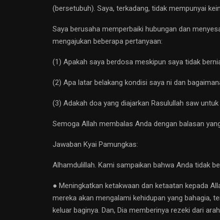
(bersetubuh). Saya, terkadang, tidak mempunyai kei
Saya berusaha memperbaiki hubungan dan menyesali a
mengajukan beberapa pertanyaan:
(1) Apakah saya berdosa meskipun saya tidak bern
(2) Apa latar belakang kondisi saya ni dan bagaim
(3) Adakah doa yang diajarkan Rasulullah saw untuk
Semoga Allah membalas Anda dengan balasan yang 
Jawaban Kyai Pamungkas:
Alhamdulillah. Kami sampaikan bahwa Anda tidak berd
● Meningkatkan ketakwaan dan ketaatan kepada Alla
mereka akan mengalami kehidupan yang bahagia, ten
keluar baginya. Dan, Dia memberinya rezeki dari ara