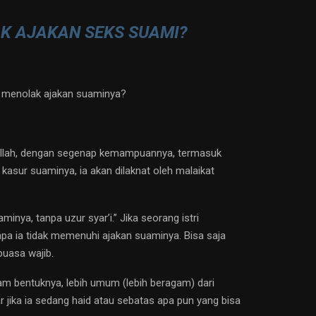
AK AJAKAN SEKS SUAMI?
ya menolak ajakan suaminya?
 Allah, dengan segenap kemampuannya, termasuk
kasur suaminya, ia akan dilaknat oleh malaikat
inya, tanpa uzur syar’i.” Jika seorang istri
apa ia tidak memenuhi ajakan suaminya. Bisa saja
puasa wajib.
m bentuknya, lebih umum (lebih beragam) dari
r jika ia sedang haid atau sebatas apa pun yang bisa