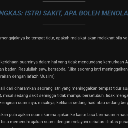
NGKAS: ISTRI SAKIT, APA BOLEH MENOL
mi mengajaknya ke tempat tidur, apakah malaikat akan melaknat bila 
ari keridhaan suaminya dalam hal yang tidak mengundang kemurkaan
badan. Rasulullah saw. bersabda, “Jika seorang istri meninggalkan 
urairah dengan lafazh Muslim).
il dari diharamkan seorang istri yang meninggalkan tempat tidur suam
at), misal sedang sakit sehingga tidak mampu bersetubuh, tidak meng
einginan suaminya, misalnya, ketika ia sedang haid atau sedang ber
kan pula ajakan suami karena ajakan ke kasur bisa bermacam-maca
rus bisa memenuhi ajakan suami dengan melayani sebatas di atas pusa