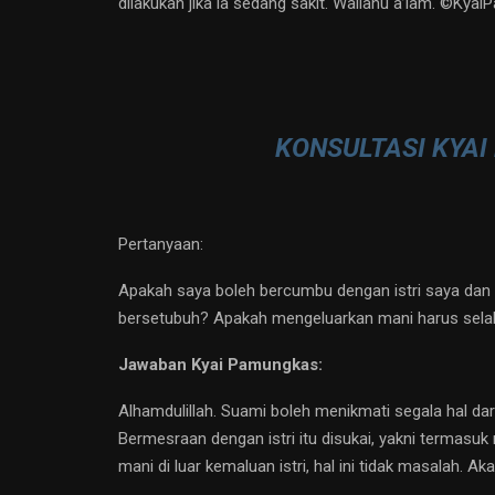
dilakukan jika ia sedang sakit. Wallahu a’lam. ©️Kya
KONSULTASI KYAI
Pertanyaan:
Apakah saya boleh bercumbu dengan istri saya dan
bersetubuh? Apakah mengeluarkan mani harus selalu
Jawaban Kyai Pamungkas:
Alhamdulillah. Suami boleh menikmati segala hal dar
Bermesraan dengan istri itu disukai, yakni termas
mani di luar kemaluan istri, hal ini tidak masalah. A