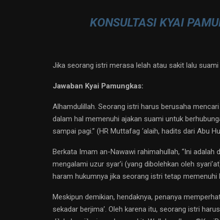
KONSULTASI KYAI PAMU
Jika seorang istri merasa lelah atau sakit lalu sua
Jawaban Kyai Pamungkas:
Alhamdulillah. Seorang istri harus berusaha menc
dalam hal memenuhi ajakan suami untuk berhubungan 
sampai pagi.” (HR Muttafag ‘alaih, hadits dari Abu H
Berkata Imam an-Nawawi rahimahullah, “Ini adalah dal
mengalami uzur syar’i (yang dibolehkan oleh syari’
haram hukumnya jika seorang istri tetap memenuhi k
Meskipun demikian, hendaknya, penanya memperhati
sekadar berjima’. Oleh karena itu, seorang istri ha