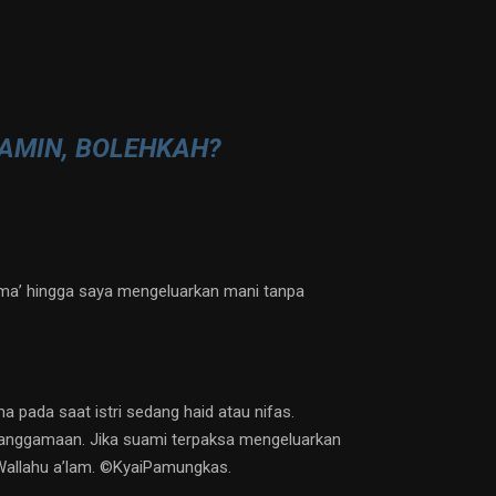
LAMIN, BOLEHKAH?
ima’ hingga saya mengeluarkan mani tanpa
a pada saat istri sedang haid atau nifas.
rsanggamaan. Jika suami terpaksa mengeluarkan
. Wallahu a’lam. ©️KyaiPamungkas.