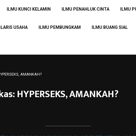
ILMU KUNCI KELAMIN
ILMU PENAHLUK CINTA
ILMU 
GLARIS USAHA
ILMU PEMBUNGKAM
ILMU BUANG SIAL
: HYPERSEKS, AMANKAH?
gkas: HYPERSEKS, AMANKAH?