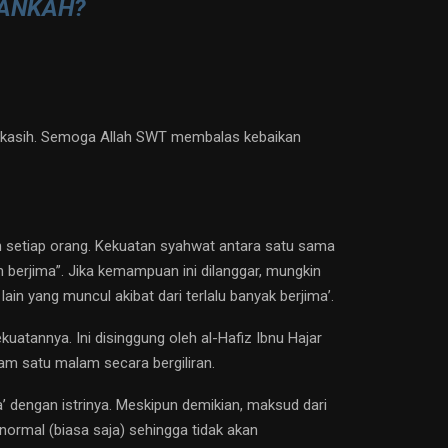
MANKAH?
ma kasih. Semoga Allah SWT membalas kebaikan
an setiap orang. Kekuatan syahwat antara satu sama
 berjima”. Jika kemampuan ini dilanggar, mungkin
lain yang muncul akibat dari terlalu banyak berjima’.
uatannya. Ini disinggung oleh al-Hafiz Ibnu Hajar
lam satu malam secara bergiliran.
’ dengan istrinya. Meskipun demikian, maksud dari
ormal (biasa saja) sehingga tidak akan