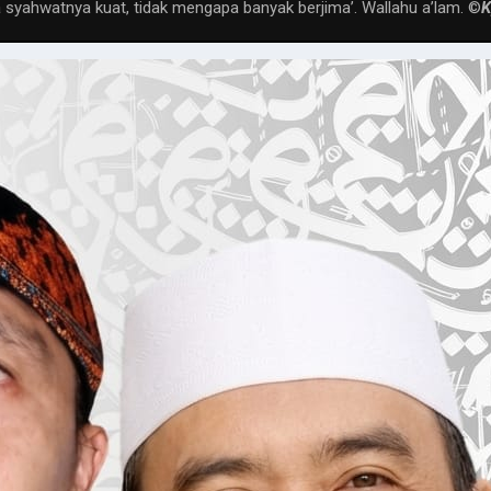
syahwatnya kuat, tidak mengapa banyak berjima’. Wallahu a’lam. ©️
K