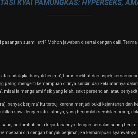
TASI KYAI PAMUNGKAS: HYPERSEKS, A
 pasangan suami istri? Mohon jawaban disertai dengan dalil. Teri
atau tidak jika banyak berjima’, harus melihat dari aspek kemampu
g paling mengerti kemampuan dirinya sendiri dan kekuatannya dalam
 misal ia mengalami fisik yang lelah, sakit persendian, atau penyakit 
 banyak berjima’ itu terpuji karena menjadi bukti kejantanan dan kek
ulullah saw. dengan istri-istrinya, yang berjumlah sembilan orang, da
rkasaan, bertambah pula kejantanannya dengan semakin sering berjima
 membebani diri dengan banyak berjima’ jika kemampuan syahwatnya n