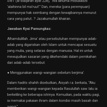
SWT (al-Baqarah ayat 228), “Wa lahuma mislulladzii
‘alaihinna bil ma’ruuf.” Dan, mereka (para perempuan)
mempunyai hak seimbang dengan kewajibannya menurut
cara yang patut…? Jazakumullah khairan.
Jawaban Kyai Pamungkas:
Alhamdulillah. Jima’ atau persebutuhan mempunyai adab-
adab yang digariskan oleh Islam untuk mencapai sesuatu
yang mulia, yang selaras dengan manusia. Hal ini untuk
mewujudkan sasaran yang dikehendaki dalam pernikahan
dari adab-adab tersebut.
● Menggunakan wangi-wangian sebelum berjima’.
Dalam hadits shahih disebutkan, Aisyah r.a. berkata, “Aku
memberikan wangi-wangian kepada Rasulullah saw. lalu ia
berkeliling ke beberapa istrinya. Kemudian, pada waktu pagi,
ia memakai pakaian ihram dalam kondisi masih basah dan
wangi.”