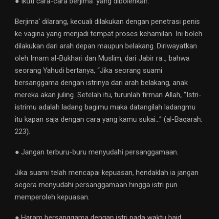
● Ikuti cara-cara berjima’ yang dibolehkan.
Berjima’ dilarang, kecuali dilakukan dengan penetrasi penis
ke vagina yang menjadi tempat proses kehamilan. Ini boleh
dilakukan dari arah depan maupun belakang. Diriwayatkan
oleh Imam al-Bukhari dan Muslim, dari Jabir ra.., bahwa
seorang Yahudi bertanya, “Jika seorang suami
bersanggama dengan istrinya dari arah belakang, anak
mereka akan juling. Setelah itu, turunlah firman Allah, “Istri-
istrimu adalah ladang bagimu maka datangilah ladangmu
itu kapan saja dengan cara yang kamu sukai…” (al-Baqarah:
223).
● Jangan terburu-buru menyudahi persanggamaan.
Jika suami telah mencapai kepuasan, hendaklah ia jangan
segera menyudahi persanggamaan hingga istri pun
memperoleh kepuasan.
● Haram bersanggama dengan istri pada waktu haid.