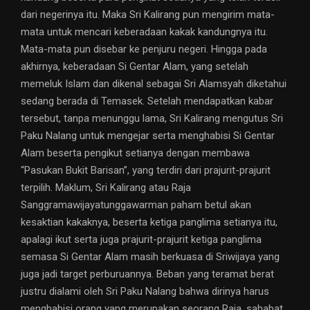
dari negerinya itu. Maka Sri Kalirang pun mengirim mata-
mata untuk mencari keberadaan kakak kandungnya itu.
Mata-mata pun disebar ke penjuru negeri. Hingga pada
akhirnya, keberadaan Si Gentar Alam, yang setelah
memeluk Islam dan dikenal sebagai Sri Alamsyah diketahui
sedang berada di Temasek. Setelah mendapatkan kabar
tersebut, tanpa menunggu lama, Sri Kalirang mengutus Sri
Paku Nalang untuk mengejar serta menghabisi Si Gentar
Alam beserta pengikut setianya dengan membawa
“Pasukan Bukit Barisan”, yang terdiri dari prajurit-prajurit
terpilih. Maklum, Sri Kalirang atau Raja
Sanggramawijayatunggawarman paham betul akan
kesaktian kakaknya, beserta ketiga panglima setianya itu,
apalagi ikut serta juga prajurit-prajurit ketiga panglima
semasa Si Gentar Alam masih berkuasa di Sriwijaya yang
juga jadi target perburuannya. Beban yang teramat berat
justru dialami oleh Sri Paku Nalang bahwa dirinya harus
menghabisi orang yang merupakan seorang Raja, sahabat,