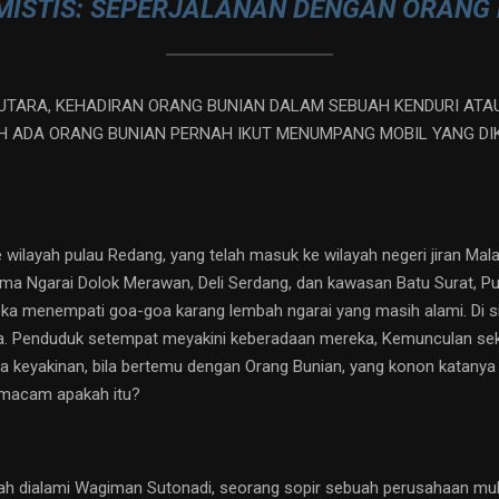
MISTIS: SEPERJALANAN DENGAN ORANG
TARA, KEHADIRAN ORANG BUNIAN DALAM SEBUAH KENDURI ATAU
H ADA ORANG BUNIAN PERNAH IKUT MENUMPANG MOBIL YANG D
layah pulau Redang, yang telah masuk ke wilayah negeri jiran Mala
ama Ngarai Dolok Merawan, Deli Serdang, dan kawasan Batu Surat, P
ka menempati goa-goa karang lembah ngarai yang masih alami. Di si
a. Penduduk setempat meyakini keberadaan mereka, Kemunculan seke
da keyakinan, bila bertemu dengan Orang Bunian, yang konon katanya 
macam apakah itu?
 dialami Wagiman Sutonadi, seorang sopir sebuah perusahaan multi