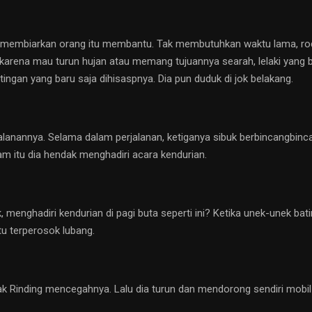
 membiarkan orang itu membantu. Tak membutuhkan waktu lama, roda
ena mau turun hujan atau memang tujuannya searah, lelaki yang ba
gan yang baru saja dihisaspnya. Dia pun duduk di jok belakang.
lanannya. Selama dalam perjalanan, ketiganya sibuk berbincangbincan
am itu dia hendak menghadiri acara kendurian.
 menghadiri kendurian di pagi buta seperti ini? Ketika unek-unek ba
 itu terperosok lubang.
ak Rinding mencegahnya. Lalu dia turun dan mendorong sendiri mobi