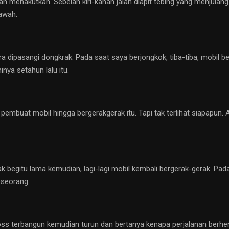
 menakutkan. Sebelah kiri-kanan jalan diapit tebing yang menjulan
awah.
ra dipasangi dongkrak. Pada saat saya berjongkok, tiba-tiba, mobil b
ya setahun lalu itu.
pembuat mobil hingga bergerakgerak itu. Tapi tak terlihat siapapun
tak begitu lama kemudian, lagi-lagi mobil kembali bergerak-gerak. Pa
eseorang.
 boss terbangun kemudian turun dan bertanya kenapa perjalanan ber