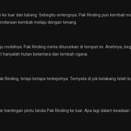
i ke luar dari lubang. Sebegitu entengnya. Pak Rinding pun kembal
 Kendaraan kembali melaju dengan tenang.
 mobilnya. Pak Rinding minta diturunkan di tempat ini. Anehnya, beg
hat hanyalah hutan belantara dan lembah ngarai.
Rinding, tetapi betapa terkejutnya. Ternyata di jok belakang telah 
gar bantingan pintu tanda Pak Rinding ke luar. Apa lagi dalam keadaa