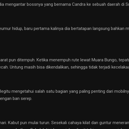
aat dia mengantar bossnya yang bernama Candra ke sebuah daerah di S
Seumur hidup, baru pertama kalinya dia bertatapan langsung bahkan 
darat pun ditempuh. Ketika menempuh rute lewat Muara Bungo, tepatn
. Untung masih bisa dikendalikan, sehingga tidak terjadi kecelakaan
tu mengetahui salah satu bagian yang paling penting dari mobilnya
engan ban serep.
hari. Kabut pun mulai turun. Sesekali cahaya kilat dan guntur mene