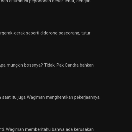
g dan ditumbuhi pepohonan besar, lebat, dengan
ergerak-gerak seperti didorong seseorang, tutur
. Apa mungkin bossnya? Tidak, Pak Candra bahkan
da saat itu juga Wagiman menghentikan pekerjaannya.
henti. Wagiman memberitahu bahwa ada kerusakan