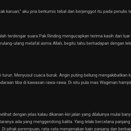
ak karuan,” aku pria berkumis tebal dan berjenggot itu pada penulis 
tulah terdengar suara Pak Rinding mengucapkan terima kasih dari lu
erulang-ulang melafal asma Allah, begitu tahu berhadapan dengan l
i turun. Menyusul cuaca buruk. Angin puting beliung mengakibatkan
, kendaraan tiba di kawasan rawa-rawa. Di situ pula mas Wagiman ha
elihat dengan jelas kalau dikanan-kiri jalan yang dilaluinya mulai bany
taranya ada yang menggendong balita. Yang lelaki bercelana panjang
. Di pihak perempuan, rata-rata mengenakan kain panjang dan berba