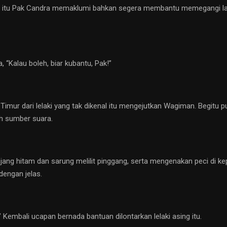
 hal itu Pak Candra memaklumi bahkan segera membantu memegangi
, “Kalau boleh, biar kubantu, Pak!”
imur dari lelaki yang tak dikenal itu mengejutkan Wagiman. Begitu 
h sumber suara.
ng hitam dan sarung melilit pinggang, serta mengenakan peci di ke
dengan jelas.
” Kembali ucapan bernada bantuan dilontarkan lelaki asing itu.