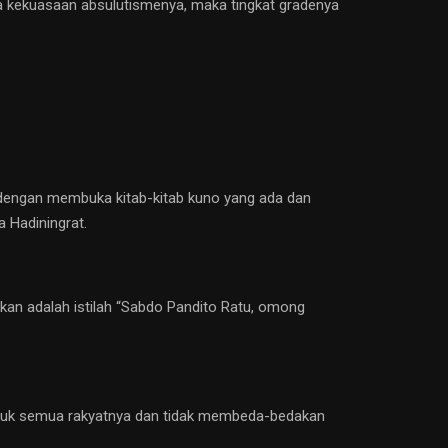
ta kekuasaan absulutismenya, maka tingkat gradenya
dengan membuka kitab-kitab kuno yang ada dan
 Hadiningrat.
mukan adalah istilah “Sabdo Pandito Ratu, omong
a untuk semua rakyatnya dan tidak membeda-bedakan