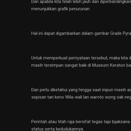
Dan apabila kita telah lebih jauh dan diperbandin
menunjukkan grafik penurunan.
Hal ini dapat digambarkan dalam gambar Grade Pyr
Untuk memperkuat pernyataan tersebut, maka kita 
masih tersimpan sangat baik di Museum Keraton bai
Dan perlu diketahui yang hingga saat inipun masih a
sepisan tan keno Wila-wali lan waroto wong sak neg
Perintah atau titah raja bersifat tegas tapi bijak
status serta kedudukannya.