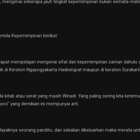
gkan, mengenai seberapa jauh tingkat kepemimpinan bukan semata-ma
amida Kepemimpinan berikut:
dapat mempelajari mengenai sifat dan kepemimpinan zaman dahulu 
k di Keraton Ngayogyakarta Hadiningrat maupun di keraton Surakarta
da kitab atau serat yang masih Winadi. Yang paling sering kita kete
oro” yang demikian ini mempunyai arti.
sana layaknya seorang pandito, dan sekalian dikeluarkan maka merat