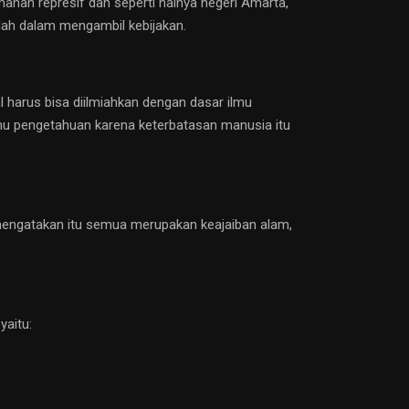
manan represif dan seperti halnya negeri Amarta,
alah dalam mengambil kebijakan.
 harus bisa diilmiahkan dengan dasar ilmu
mu pengetahuan karena keterbatasan manusia itu
 mengatakan itu semua merupakan keajaiban alam,
yaitu: