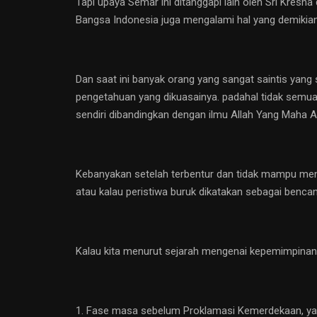
Tapi upaya Semar ini ditanggapi lain oleh Sri Kresn
Bangsa Indonesia juga mengalami hal yang demikian,
Dan saat ini banyak orang yang sangat saintis yang
pengetahuan yang dikuasainya. padahal tidak semu
sendiri dibandingkan dengan ilmu Allah Yang Maha A
Kebanyakan setelah terbentur dan tidak mampu menj
atau kalau peristiwa buruk dikatakan sebagai bencan
Kalau kita menurut sejarah mengenai kepemimpinan
1. Fase masa sebelum Proklamasi Kemerdekaan, yang 