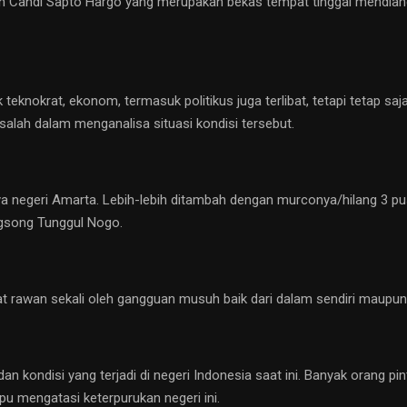
nan Candi Sapto Hargo yang merupakan bekas tempat tinggal mendi
teknokrat, ekonom, termasuk politikus juga terlibat, tetapi tetap sa
salah dalam menganalisa situasi kondisi tersebut.
ya negeri Amarta. Lebih-lebih ditambah dengan murconya/hilang 3 p
gsong Tunggul Nogo.
at rawan sekali oleh gangguan musuh baik dari dalam sendiri maupu
 dan kondisi yang terjadi di negeri Indonesia saat ini. Banyak orang 
pu mengatasi keterpurukan negeri ini.