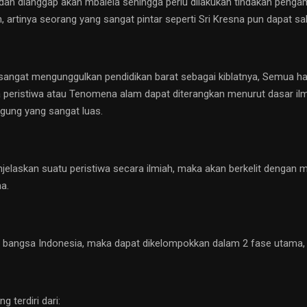
a dan dianggap akan mbalela sehingga perlu dilakukan tindakan penga
 artinya seorang yang sangat pintar seperti Sri Kresna pun dapat s
 sangat mengunggulkan pendidikan barat sebagai kiblatnya, Semua hal
a peristiwa atau Tenomena alam dapat diterangkan menurut dasar il
gung yang sangat luas.
elaskan suatu peristiwa secara ilmiah, maka akan berkelit dengan
a.
 bangsa Indonesia, maka dapat dikelompokkan dalam 2 fase utama, 
terdiri dari: