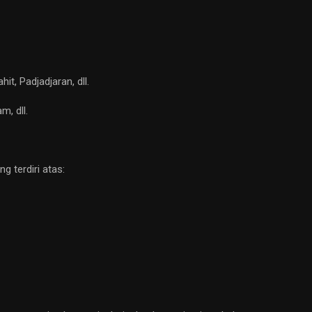
t, Padjadjaran, dll.
, dll.
 terdiri atas: