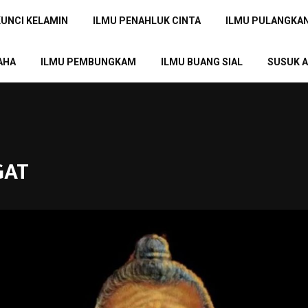
KUNCI KELAMIN
ILMU PENAHLUK CINTA
ILMU PULANGKA
AHA
ILMU PEMBUNGKAM
ILMU BUANG SIAL
SUSUK A
GAT