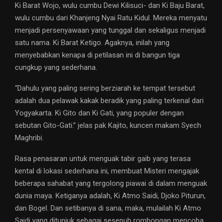
Ki Barat Wojo, wulu cumbu Dewi Kilisuci- dan Ki Baju Barat,
wulu cumbu dari Khanjeng Nyai Ratu Kidul. Mereka menyatu
menjadi persenyawaan yang tunggal dan sekaligus menjadi
satu nama. Ki Barat Ketigo. Agaknya, inilah yang
menyebabkan kenapa di petilasan ini di bangun tiga
cungkup yang sederhana.
“Dahulu yang paling sering berziarah ke tempat tersebut
adalah dua pelawak kakak beradik yang paling terkenal dari
Yogyakarta. Ki Gito dan Ki Gati, yang populer dengan
sebutan Gito-Gati.” jelas pak Kajito, kuncen makam Syech
Maghribi.
Rasa penasaran untuk menguak tabir gaib yang terasa
kental di lokasi sederhana ini, membuat Misteri mengajak
beberapa sahabat yang tergolong piawai di dalam menguak
dunia maya. Ketiganya adalah, Ki Atmo Saidi, Djoko Piturun,
dan Bogel. Dan setibanya di sana, maka, mulailah Ki Atmo
Saidi yang ditunjuk sebagai sesepuh rombongan mencoba