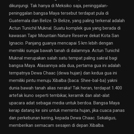
dikunjungi. Tak hanya di Meksiko saja, peninggalan-
peninggalan bangsa Maya tersebut terdapat pula di
Guatemala dan Belize. Di Belize, yang paling terkenal adalah
Actun Tunichil Muknal. Suatu komplek gua yang berada di
kawasan Tapir Mountain Nature Reserve dekat Kota San
Ignacio. Panjang guanya mencapai 5 km lebih dengan
memiliki sungai bawah tanah di dalamnya. Actun Tunichil
Muknal merupakan salah satu tempat paling sakral bagi
bangsa Maya. Alasannya ada dua, pertama gua ini adalah
tempatnya Dewa Chaac (dewa hujan) dan kedua gua ini
memiliki pintu menuju Xibalba (baca: Shee-bal-ba) yakni
dunia bawah tanah alias neraka! Tak heran, terdapat 1.400
artefak kuno seperti tembikar, keramik dan alat-alat
upacara adat sebagai media untuk berdoa. Bangsa Maya
kerap datang ke sini untuk meminta hujan, jika cuaca panas
dan perkebunan kering, kepada Dewa Chaac. Sekaligus,
memberikan semacam sesajen di depan Xibalba.