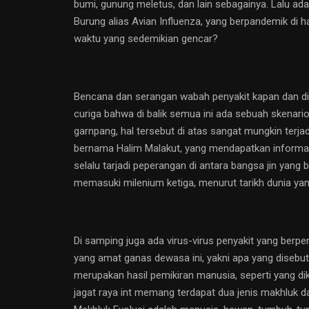
bumi, gunung meletus, dan lain sebagainya. Lalu a
Burung alias Avian Influenza, yang berpandemik di 
waktu yang sedemikian gencar?
Bencana dan serangan wabah penyakit kapan dan di 
curiga bahwa di balik semua ini ada sebuah skenari
garnpang, hal tersebut di atas sangat mungkin ter
bernama Halim Malakut, yang mendapatkan informasi
selalu tarjadi peperangan di antara bangsa jin yan
memasuki milenium ketiga, menurut tarikh dunia yan
Di samping juga ada virus-virus penyakit yang berp
yang amat ganas dewasa ini, yakni apa yang disebut
merupakan hasil pemikiran manusia, seperti yang di
jagat raya int memang terdapat dua jenis makhluk d