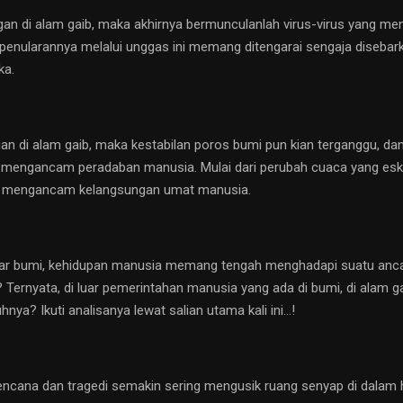
ngan di alam gaib, maka akhirnya bermunculanlah virus-virus yang me
es penularannya melalui unggas ini memang ditengarai sengaja diseb
ka.
gan di alam gaib, maka kestabilan poros bumi pun kian terganggu, 
 mengancam peradaban manusia. Mulai dari perubah cuaca yang esk
n mengancam kelangsungan umat manusia.
uar bumi, kehidupan manusia memang tengah menghadapi suatu ancam
rnyata, di luar pemerintahan manusia yang ada di bumi, di alam gai
ya? Ikuti analisanya lewat salian utama kali ini…!
bencana dan tragedi semakin sering mengusik ruang senyap di dalam ha