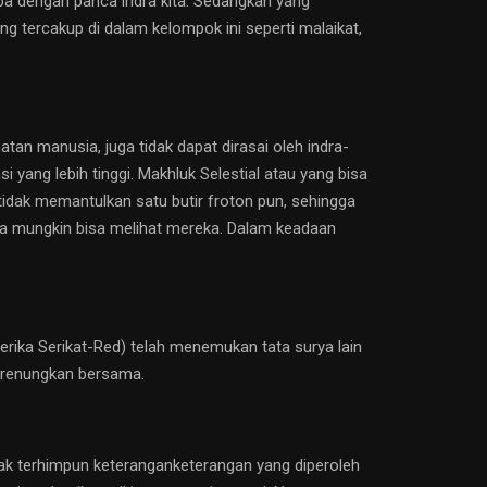
aba dengan panca indra kita. Sedangkan yang
ng tercakup di dalam kelompok ini seperti malaikat,
tan manusia, juga tidak dapat dirasai oleh indra-
 yang lebih tinggi. Makhluk Selestial atau yang bisa
tidak memantulkan satu butir froton pun, sehingga
ia mungkin bisa melihat mereka. Dalam keadaan
ka Serikat-Red) telah menemukan tata surya lain
ta renungkan bersama.
ak terhimpun keteranganketerangan yang diperoleh