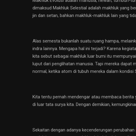
Makhluk Evolusi adalah manusia, hewan, tumbuh-tumb
dimaksud Makhluk Selestial adalah makhluk yang bers
jin dan setan, bahkan makhluk-makhluk lain yang tid
Alas semesta bukanlah suatu ruang hampa, melainkan 
indra lainnya. Mengapa hal ini terjadi? Karena kegia
kita sebut sebagai makhluk luar bumi itu mempunyai
luput dari penglihatan manusia. Tapi mereka dapat
normal, ketika atom di tubuh mereka dalam kondisi 
Kita tentu pernah mendengar atau membaca berita 
di luar tata surya kita. Dengan demikian, kemungkin
Sekaitan dengan adanya kecenderungan perubahan po