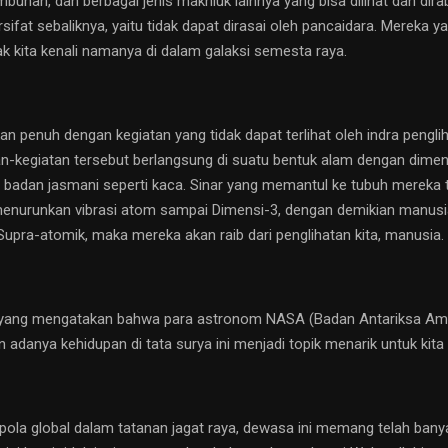
uhan, dan berbagai jenis makhluk lainnya yang bisa dilihat dan dir
ifat sebaliknya, yaitu tidak dapat dirasai oleh pancaidara. Mereka ya
ak kita kenali namanya di dalam galaksi semesta raya.
penuh dengan kegiatan yang tidak dapat terlihat oleh indra pengliha
tan-kegiatan tersebut berlangsung di suatu bentuk alam dengan dimensi
 badan jasmani seperti kaca. Sinar yang memantul ke tubuh mereka 
 menurunkan vibrasi atom sampai Dimensi-3, dengan demikian manus
Supra-atomik, maka mereka akan raib dari penglihatan kita, manusia.
yang mengatakan bahwa para astronom NASA (Badan Antariksa Ameri
an adanya kehidupan di tata surya ini menjadi topik menarik untuk ki
la global dalam tatanan jagat raya, dewasa ini memang telah bany