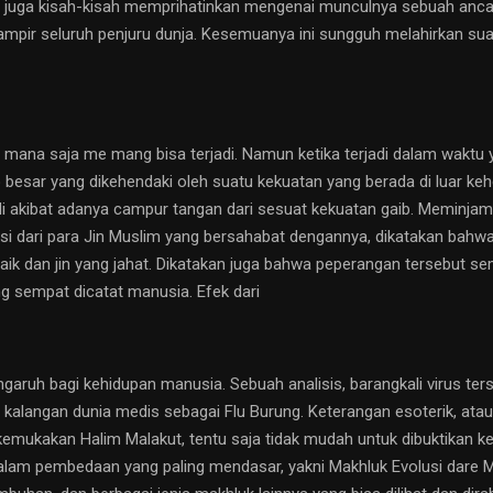
da juga kisah-kisah memprihatinkan mengenai munculnya sebuah anca
hampir seluruh penjuru dunja. Kesemuanya ini sungguh melahirkan sua
mana saja me mang bisa terjadi. Namun ketika terjadi dalam waktu 
o besar yang dikehendaki oleh suatu kekuatan yang berada di luar ke
jadi akibat adanya campur tangan dari sesuat kekuatan gaib. Memin
 dari para Jin Muslim yang bersahabat dengannya, dikatakan bahwa
g baik dan jin yang jahat. Dikatakan juga bahwa peperangan tersebut
g sempat dicatat manusia. Efek dari
engaruh bagi kehidupan manusia. Sebuah analisis, barangkali virus t
 kalangan dunia medis sebagai Flu Burung. Keterangan esoterik, ata
kemukakan Halim Malakut, tentu saja tidak mudah untuk dibuktikan ke
alam pembedaan yang paling mendasar, yakni Makhluk Evolusi dare M