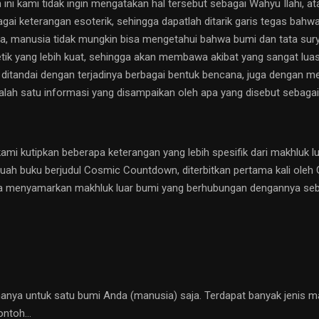
n ini kami tidak ingin mengatakan hal tersebut sebagai Wahyu Ilahi, 
gai keterangan esoterik, sehingga dapatlah ditarik garis tegas bahwa
a, manusia tidak mungkin bisa mengetahui bahwa bumi dan tata sury
ik yang lebih kuat, sehingga akan membawa akibat yang sangat luas
ditandai dengan terjadinya berbagai bentuk bencana, juga dengan me
alah satu informasi yang disampaikan oleh apa yang disebut sebagai
mi kutipkan beberapa keterangan yang lebih spesifik dari makhluk lua
ebuah buku berjudul Cosmic Countdown, diterbitkan pertama kali oleh
 menyamarkan makhluk luar bumi yang berhubungan dengannya sebag
anya untuk satu bumi Anda (manusia) saja. Terdapat banyak jenis ma
contoh…