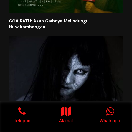
GOA RATU: Asap Gaibnya Melindungi
Nusakambangan
Kisah Mistis: KEHAMILAN ISTRIKU JADI INCARAN
Telepon
Alamat
Whatsapp
MAHLUK GAIB