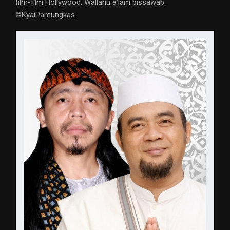
film-film Hollywood. Wallahu a’lam bissawab.
©️KyaiPamungkas.