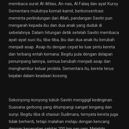
membaca surat Al-Ikhlas, An-nas, Al Falaq dan ayat Kursy.
Sementara mulutnya komat-kamit, berkonsentrasi
meminta perlindungan dari Allah, pandangan Savitri pun
mengarah kepada ibu dan dua anak yang duduk di
sebelahnya. Dalam hitungan detik setelah Savitri membaca
ayat-ayat suci itu, tiba-tiba, ibu dan dua anak itu berubah
menjadi asap. Asap itu dengan cepat ke luar pintu kereta
dan terbang entah kemana. Begitu pula dengan delapan
penumpang lainnya, semua berubah menjadi asap dan
menghambur keluar jendela. Sementara itu, kereta terus
bejalan dalam keadaan kosong.
Sekonyong-konyong tubuh Savitri menggigil kedinginan.
Suasana gerbong yang ditumpangi sangat lengang dan
sunyi. Begitu tiba di stasiun Sudimara, ternyata kereta juga
tidak berhenti, tetapi malahan melaju dengan kencang
dengan kecepatan sekitar 200 km per-jam. Melebihi