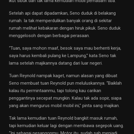
ikut sibuk dan tak lama kemudian mobil pemadam tiba.
Setelah api dapat dipadamkan, Seno duduk di belakang
rumah. Ia tak memperdulikan banyak orang di sekitar
rumah melihat kebakaran dengan hiruk pikuk. Seno duduk
menggelosoh dengan berbagai perasaan.
“Tuan, saya mohon maaf, besok saya mau berhenti kerja,
saya harus kembali pulang ke Lampung,” kata Seno tak
lama setelah majikannya datang dari luar negeri.
Tuan Reynold nampak kaget, namun alasan yang dibuat
Seno membuat tuan Reynold pun meluluskannya. “Baiklah
kalau itu permintaanmu, tapi tolong kau carikan
penggantinya secepat mungkin. Kalau tak ada sopir, siapa
yang akan mengurus mobil mobil ini,” pinta sang majikan.
Tak lama kemudian tuan Reynold bangkit masuk rumah,
tapi kemudian keluar lagi dengan membawa segepok uang.
“Ini sebagai pesangonmu. Motor itu, sudah sah menjadi