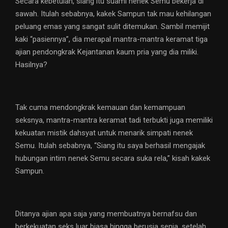
Secara kebetulan, siang itu suami nenek Semu bekerja di
sawah. Itulah sebabnya, kakek Sampun tak mau kehilangan
peluang emas yang sangat sulit ditemukan. Sambil memijit
kaki “pasiennya”, dia merapal mantra-mantra keramat tiga
ajian pendongkrak Kejantanan kaum pria yang dia miliki.
Hasilnya?
Tak cuma mendongkrak kemauan dan kemampuan
seksnya, mantra-mantra keramat tadi terbukti juga memiliki
kekuatan mistik dahsyat untuk menarik simpati nenek
Semu. Itulah sebabnya, “Siang itu saya berhasil mengajak
hubungan intim nenek Semu secara suka rela,” kisah kakek
Sampun.
Ditanya ajian apa saja yang membuatnya bernafsu dan
berkekuatan seks luar biasa hingga berusia senja, setelah