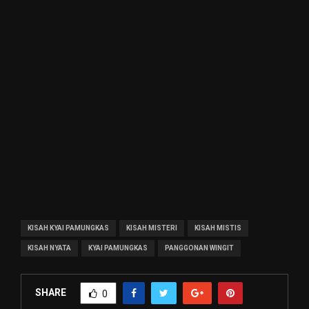
KISAH KYAI PAMUNGKAS
KISAH MISTERI
KISAH MISTIS
KISAH NYATA
KYAI PAMUNGKAS
PANGGONAN WINGIT
SHARE
0