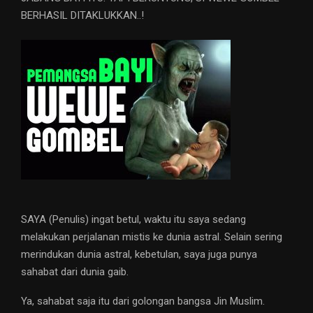
BERHASIL DITAKLUKKAN..!
SAYA (Penulis) ingat betul, waktu itu saya sedang
melakukan perjalanan mistis ke dunia astral. Selain sering
merindukan dunia astral, kebetulan, saya juga punya
sahabat dari dunia gaib.
Ya, sahabat saja itu dari golongan bangsa Jin Muslim.