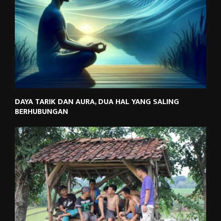
DAYA TARIK DAN AURA, DUA HAL YANG SALING
BERHUBUNGAN