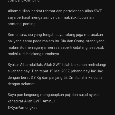
compang-camping.
Alhamdulillah, berkat rahmat dan pertolongan Allah SWT
saya berhasil mengatasinya dan makhluk itupun lari
pontang-panting.
Sementara, ibu yang tengah saya tolong juga merasakan
hal yang sama pada malam itu. Dia dan Orang-orang yang
malam itu menjaganya merasa seperti didatangi sesosok
makhluk di belakang rumahnya.
Syukur Alhamdulillah, Allah SWT telah berkenan melindungi
si jabang bayi. Dan tepat 19 Mei 2007, jabang bayi laki-laki
dengan berat 3,8 Kg dan panjang 52 Cm itu lahir ke dunia
dengan selamat.
Saya pun langsung mengucapkan puji dan sujud syukur
kehadirat Allah SWT. Amin…!
©️KyaiPamungkas.