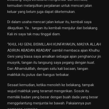
kemudian melanjutkan perjalanan untuk mencari jalan
keluar yang belum juga dapat diketemukan.
Di dalam usaha mencari jalan keluar itu, kembali saya
dikejutkan. Ya… tangan itu kembali menjulur dari belakang.
Kali ini saya tak mau tinggal diam.
“KHUL HU GENI, BISMILLAHI KUNFAYAKUN, MASYA ALLAH
ADIRUN ABADAN ABADAN” sambil membaca ajian Khulhu
Geni yang biasa saya amalkan sebagai ajian penghancur jin
musyrik, tangan itu langsung saya pegang dengan kuat.
Dan Alhamdulillah, dengan satu kali bacaan, tangan
makhluk itu putus dan hangus terbakar.
Sesaat kemudian, ketika menoleh ke belakang, tampak
wujud makhluk yang teramat mengerikan. Sosok itu
memiliki badan yang besar dengan buah dada yang besar
menggelantung menjuntai ke bawah. Pakaiannya pun