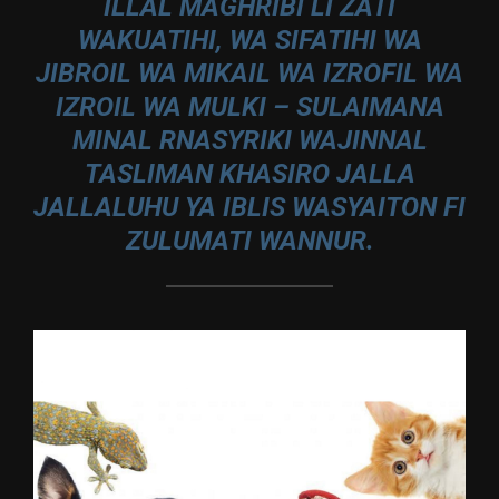
ILLAL MAGHRIBI LI ZATI
WAKUATIHI, WA SIFATIHI WA
JIBROIL WA MIKAIL WA IZROFIL WA
IZROIL WA MULKI – SULAIMANA
MINAL RNASYRIKI WAJINNAL
TASLIMAN KHASIRO JALLA
JALLALUHU YA IBLIS WASYAITON FI
ZULUMATI WANNUR.