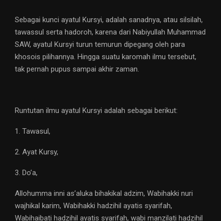
Sebagai kunci ayatul Kursyi, adalah sanadnya, atau silsilah,
tawassul serta hadoroh, karena dari Nabiyullah Muhammad
SAW, ayatul Kursyi turun temurun dipegang oleh para
khosois pilihannya. Hingga suatu karomah ilmu tersebut,
tak pernah pupus sampai akhir zaman.
Runtutan ilmu ayatul Kursyi adalah sebagai berikut:
1. Tawasul,
2. Ayat Kursy,
3. Do’a,
Allohumma inni as’aluka bihakikal adzim, Wabihakki nuri
wajhikal karim, Wabihakki hadzihil ayatis syarifah,
Wabihaibati hadzihil ayatis syarifah, wabi manzilati hadzihil