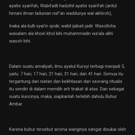
ayatis syarifah, Wabifadli hadzihil ayatis syarifah (antul
himani ilman ladunian naf’an waddunya wal akhiroh),
Inaka ala kulli syai’in qodir, wabil ijabati jadir. Wasolloha
wasalam ala khoiri khol kihi muhammadin wa’ala alihi
wasoh bihi.
Dalam suatu amaliyah, ilmu ayatul Kursyi terbagi menjadi 5,
yaitu: 7 hari, 17 hari, 21 hari, 31 hari, dan 41 hari. Semua itu
tergantung dari niatan dan keikhlasan dari seorang ritualis
itu sendiri di dalam memilih arti tirakat di atas. Dan sebagai
suatu kuncinya, maka, siapkanlah terlebih dahulu Buhur
Ambar.
Karena buhur tersebut aroma wanginya sangat disukai oleh