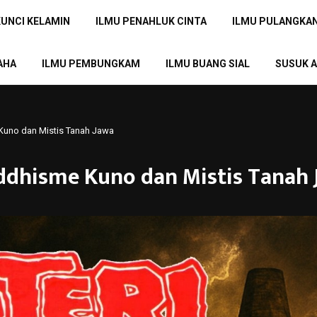
KUNCI KELAMIN
ILMU PENAHLUK CINTA
ILMU PULANGKA
AHA
ILMU PEMBUNGKAM
ILMU BUANG SIAL
SUSUK A
uno dan Mistis Tanah Jawa
dhisme Kuno dan Mistis Tanah 