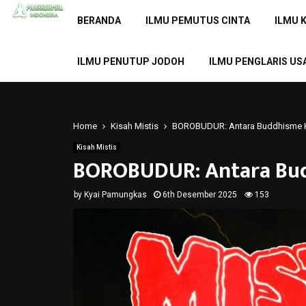
BERANDA
ILMU PEMUTUS CINTA
ILMU 
ILMU PENUTUP JODOH
ILMU PENGLARIS US
Home
Kisah Mistis
BOROBUDUR: Antara Buddhisme K
Kisah Mistis
BOROBUDUR: Antara Bud
by
Kyai Pamungkas
6th Desember 2025
153