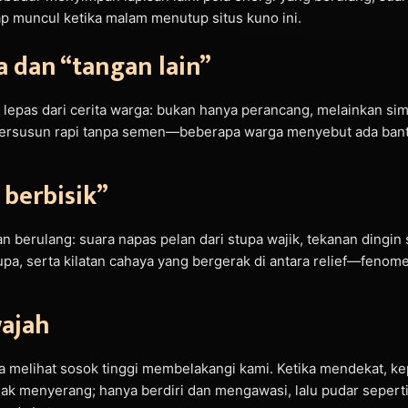
p muncul ketika malam menutup situs kuno ini.
 dan “tangan lain”
lepas dari cerita warga: bukan hanya perancang, melainkan simb
 tersusun rapi tanpa semen—beberapa warga menyebut ada bant
berbisik”
n berulang: suara napas pelan dari stupa wajik, tekanan dingi
pa, serta kilatan cahaya yang bergerak di antara relief—feno
wajah
 melihat sosok tinggi membelakangi kami. Ketika mendekat, kep
idak menyerang; hanya berdiri dan mengawasi, lalu pudar seperti