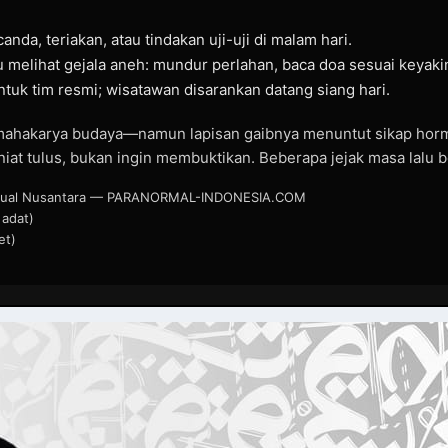
anda, teriakan, atau tindakan uji-uji di malam hari.
u melihat gejala aneh: mundur perlahan, baca doa sesuai keyakin
tuk tim resmi; wisatawan disarankan datang siang hari.
mahakarya budaya—namun lapisan gaibnya menuntut sikap horma
iat tulus, bukan ingin membuktikan. Beberapa jejak masa lalu b
iritual Nusantara — PARANORMAL-INDONESIA.COM
adat)
et)