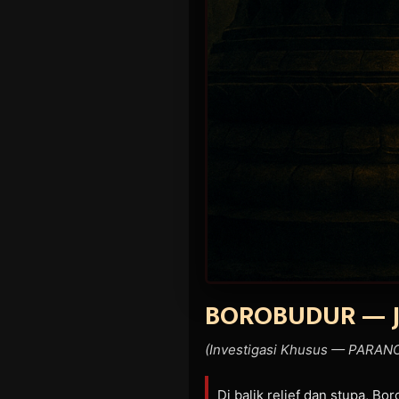
BOROBUDUR — J
(Investigasi Khusus — PARA
Di balik relief dan stupa, B