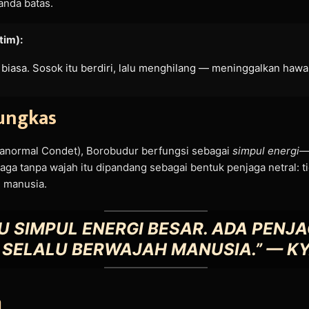
anda batas.
tim):
iasa. Sosok itu berdiri, lalu menghilang — meninggalkan hawa 
mungkas
anormal Condet), Borobudur berfungsi sebagai
simpul energi
—
a tanpa wajah itu dipandang sebagai bentuk penjaga netral: ti
n manusia.
U SIMPUL ENERGI BESAR. ADA PENJ
 SELALU BERWAJAH MANUSIA.” —
KY
m