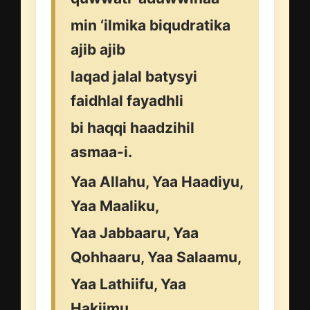
min ‘ilmika biqudratika
ajib ajib
laqad jalal batysyi
faidhlal fayadhli
bi haqqi haadzihil
asmaa-i.
Yaa Allahu, Yaa Haadiyu,
Yaa Maaliku,
Yaa Jabbaaru, Yaa
Qohhaaru, Yaa Salaamu,
Yaa Lathiifu, Yaa
Hakiimu,