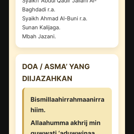
Syaikh ‘Abdul Qadir Jailani Al-
Baghdadi r.a.
Syaikh Ahmad Al-Buni r.a.
Sunan Kalijaga.
Mbah Jazani.
DOA / ASMA’ YANG
DIIJAZAHKAN
Bismillaahirrahmaanirra
hiim.
Allaahumma akhrij min
quwwati ‘aduwwinaa