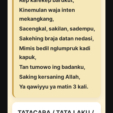
Kep karekep barukut,
Kinemulan waja inten
mekangkang,
Sacengkal, sakilan, sadempu,
Sakehing braja datan nedasi,
Mimis bedil nglumpruk kadi
kapuk,
Tan tumowo ing badanku,
Saking kersaning Allah,
Ya qawiyyu ya matin 3 kali.
TATACARA / TATA LAKU /