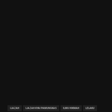
IJAZAH
IJAZAH KYAI PAMUNGKAS
ILMU HIKMAH
LELAKU