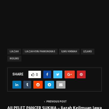
IJAZAH
IJAZAH KYAI PAMUNGKAS
ILMU HIKMAH
LELAKU
NGILMU
SHARE
0
PREVIOUS POST
AJI PELET PANCER SUKMA – Ijazah Keilmuan Jawa