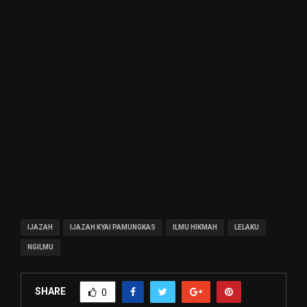
IJAZAH
IJAZAH KYAI PAMUNGKAS
ILMU HIKMAH
LELAKU
NGILMU
SHARE
0