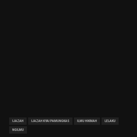
IJAZAH
IJAZAH KYAI PAMUNGKAS
ILMU HIKMAH
LELAKU
NGILMU