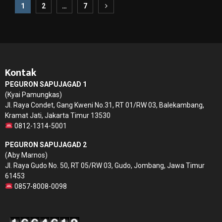
Paginasi
1
2
…
7
pos
Kontak
PEGURON SAPUJAGAD 1
(Kyai Pamungkas)
Jl. Raya Condet, Gang Kweni No.31, RT 01/RW 03, Balekambang,
Kramat Jati, Jakarta Timur 13530
0812-1314-5001
PEGURON SAPUJAGAD 2
(Aby Marnos)
Jl. Raya Gudo No. 50, RT 05/RW 03, Gudo, Jombang, Jawa Timur
61453
0857-8008-0098